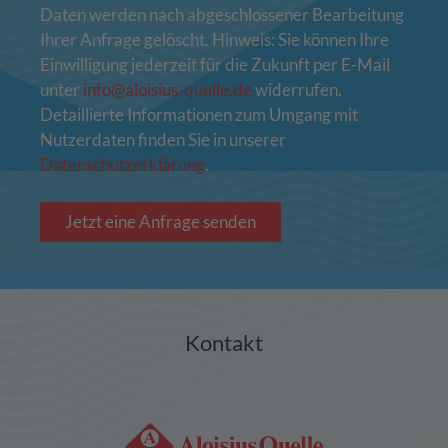
Daten werden nach abgeschlossener Bearbeitung
Ihrer Anfrage gelöscht. Hinweis: Sie können Ihre
Einwilligung jederzeit für die Zukunft per E-Mail
unter
info@aloisius‑quelle.de
widerrufen.
Detaillierte Informationen zum Umgang mit
Nutzerdaten finden Sie in unserer
Datenschutzerklärung
.
Jetzt eine Anfrage senden
Kontakt