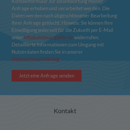
Kontaktformular zur Beantwortung meiner
Anfrage erhoben und verarbeitet werden. Die
Daten werden nach abgeschlossener Bearbeitung
Ihrer Anfrage gelöscht. Hinweis: Sie können Ihre
Einwilligung jederzeit für die Zukunft per E-Mail
unter
info@aloisius‑quelle.de
widerrufen.
Detaillierte Informationen zum Umgang mit
Nutzerdaten finden Sie in unserer
Datenschutzerklärung
.
Jetzt eine Anfrage senden
Kontakt