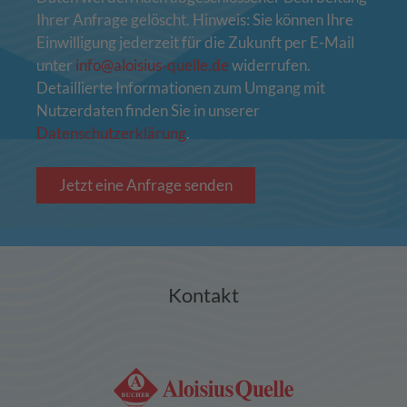
Ihrer Anfrage gelöscht. Hinweis: Sie können Ihre
Einwilligung jederzeit für die Zukunft per E-Mail
unter
info@aloisius‑quelle.de
widerrufen.
Detaillierte Informationen zum Umgang mit
Nutzerdaten finden Sie in unserer
Datenschutzerklärung
.
Jetzt eine Anfrage senden
Kontakt