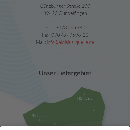
Günzburger Straße 100
89423 Gundelfingen
Tel: 09073 / 9598-0
Fax: 09073 / 9598-20
Mail:
info@aloisius-quelle.de
Unser Liefergebiet