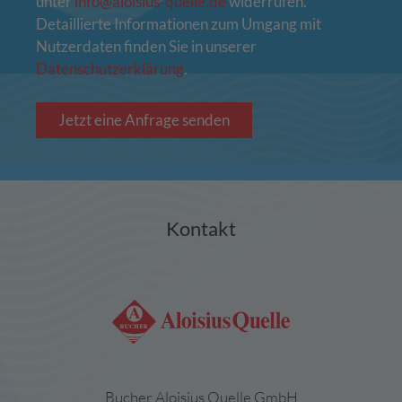
unter
info@aloisius‑quelle.de
widerrufen.
Detaillierte Informationen zum Umgang mit
Nutzerdaten finden Sie in unserer
Datenschutzerklärung
.
Jetzt eine Anfrage senden
Kontakt
Bucher Aloisius Quelle GmbH